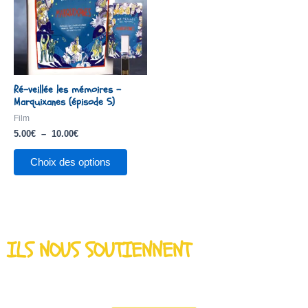
10.00€
variations.
Les
options
peuvent
être
Ré-veillée les mémoires –
choisies
Marquixanes (épisode 5)
sur
Film
la
5.00
€
–
10.00
€
page
Choix des options
du
produit
ILS NOUS SOUTIENNENT